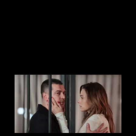
который возвращается домой после службы в армии, и
становится частью криминального мира. Ниже дадим ответы
на вопросы, которые зрители задают при просмотре сериала
чаще всего.
Содержание
ТОП-10 вопросов по популярности
Остальные вопросы
По сериям
ТОП-10 вопросов по популярности