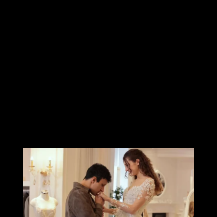
Да, но он ее быстро потеряет, т.к. девушку убьют.
Нелюфер простит Босса?
Да, в конце сериала.
Кого родит Ягмур?
Мальчика. Малыша назовут Давут.
Курт и Нелюфер будут вместе?
Да, в конце сериала они начнут встречаться.
По сериям