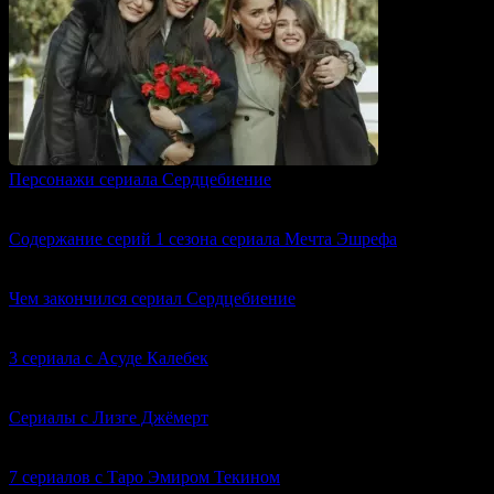
Персонажи сериала Сердцебиение
0
368
Содержание серий 1 сезона сериала Мечта Эшрефа
0
384
Чем закончился сериал Сердцебиение
0
620
3 сериала с Асуде Калебек
0
644
Сериалы с Лизге Джёмерт
0
635
7 cериалов с Таро Эмиром Текином