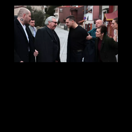
Сколько сезонов и серий?
1 сезон, который состоит из 20 двухчасовых серий.
В каком году вышел сериал?
Первая серия вышла 19 января 2024 года, последняя — 7 июня
2024 года.
Кто умрет в сериале?
Самет, Юксель, Мехмед, Джезми Заккум, отец Дагхана Давут,
Календер, Хаяль, Красавчик, Коркут, Месут, Главный Босс.