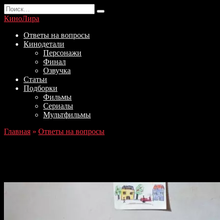
Перейти
Search
к
for:
КиноЛира
содержанию
Ответы на вопросы
Кинодетали
Персонажи
Финал
Озвучка
Статьи
Подборки
Фильмы
Сериалы
Мультфильмы
Главная
»
Ответы на вопросы
Ответы на вопросы по сериалу
Беспощадный