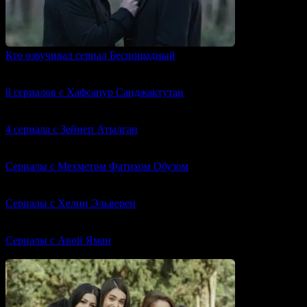
Кто озвучивал сериал Беспощадный
0
1.6к.
8 сериалов с Хафсанур Санджактутан
0
361
4 сериала с Зейнеп Атылган
0
383
Сериалы с Мехметом Фатихом Обузом
0
320
Сериалы с Хелин Эльверен
0
288
Сериалы с Авой Яман
0
281