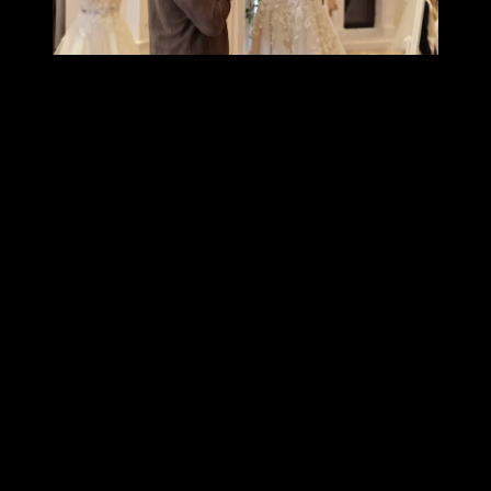
В какой серии умрет Самет?
1 серия
В какой серии Дагхан найдет Айдан?
1 серия
В какой серии умрет Юксель?
2 серия
В какой серии Дагхан найдет Ягмур?
3 серия
В какой серии появится мама Айдан Ойя?
4 серия
В какой серии Ягмур вернется в родительский дом?