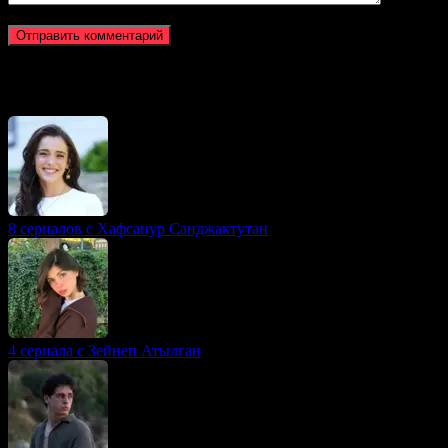
Новое на сайте
8 сериалов с Хафсанур Санджактутан
4 сериала с Зейнеп Атылган