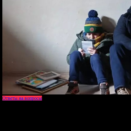
Ответы на вопросы
На чтение
4 мин
Просмотров
9.4к.
Опубликовано
13.04.2024
Обновлено
27.09.2025
Турецкий сериал «Беспощадный» завоевал любовь зрителей,
благодаря интересному сюжету и хорошей актерской игре. Он
рассказывает историю молодого парня по имени Дагхан,