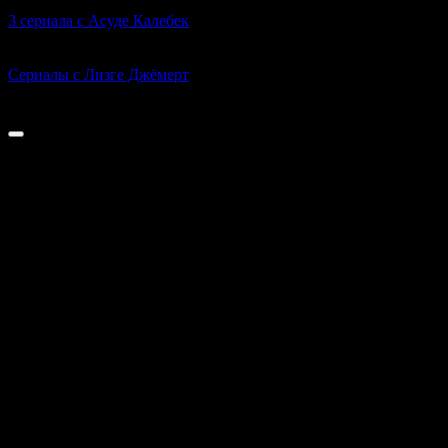
3 сериала с Асуде Калебек
0
654
Сериалы с Лизге Джёмерт
0
652
© 2023-2026 Kinolira