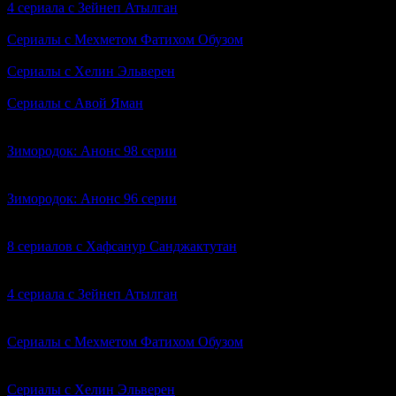
4 сериала с Зейнеп Атылган
Сериалы с Мехметом Фатихом Обузом
Сериалы с Хелин Эльверен
Сериалы с Авой Яман
Вам также может понравиться
Зимородок: Анонс 98 серии
0
381
Зимородок: Анонс 96 серии
0
591
8 сериалов с Хафсанур Санджактутан
0
395
4 сериала с Зейнеп Атылган
0
413
Сериалы с Мехметом Фатихом Обузом
0
348
Сериалы с Хелин Эльверен