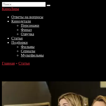
Перейти
Search
к
for:
КиноЛира
содержанию
Ответы на вопросы
Кинодетали
Персонажи
Финал
Озвучка
Статьи
Подборки
Фильмы
Сериалы
Мультфильмы
Главная
»
Статьи
Зимородок: Анонс 97 серии