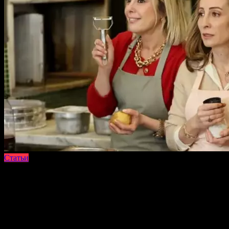
Статьи
На чтение
1 мин
Просмотров
406
Опубликовано
26.03.2025
Обновлено
26.03.2025
Думая, что Орхан и Сейран нанесли ему удар в спину, Ферит
испытывает большое разочарование. Из-за напряженных
отношениях внутри семьи будущее Ферита в компании
оказывается под угрозой.