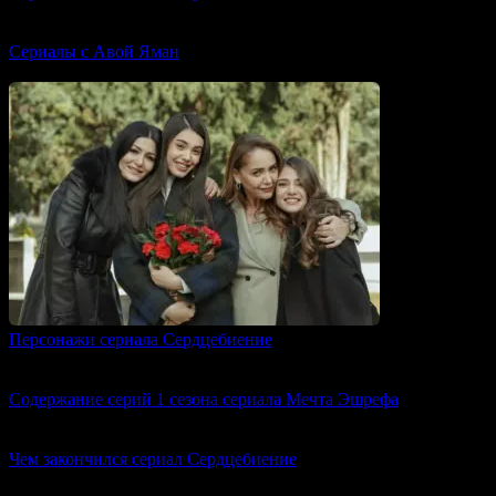
0
318
Сериалы с Авой Яман
0
300
Персонажи сериала Сердцебиение
0
393
Содержание серий 1 сезона сериала Мечта Эшрефа
0
403
Чем закончился сериал Сердцебиение
0
644