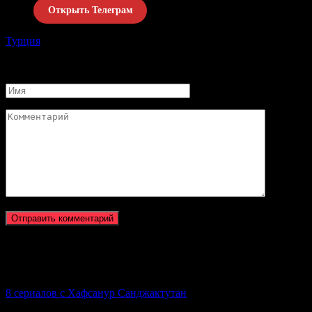
Открыть Телеграм
Турция
Поделиться с друзьями
Добавить комментарий
Имя
Комментарий
Новое на сайте
8 сериалов с Хафсанур Санджактутан