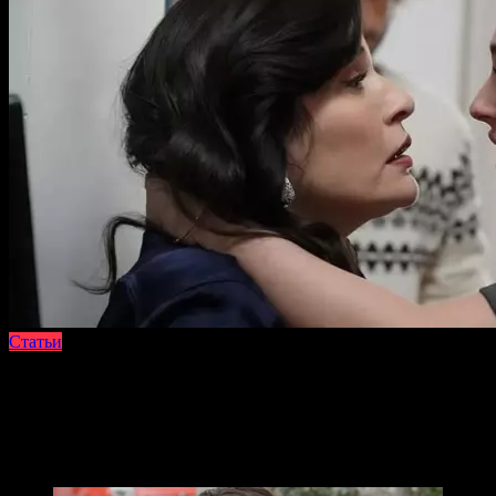
Статьи
На чтение
1 мин
Просмотров
6.2к.
Опубликовано
27.03.2025
Обновлено
27.03.2025
Раскрыв свою личность семье Йылдыз, Лейла и не думает
останавливаться. Сначала она рассказывает Серап о том, что
произошло в прошлом. Узнав об этом, Серап бросает Туфана.