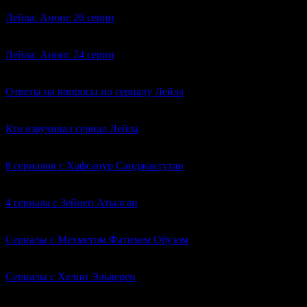
Лейла: Анонс 26 серии
0
6к.
Лейла: Анонс 24 серии
0
3.1к.
Ответы на вопросы по сериалу Лейла
0
86.8к.
Кто озвучивал сериал Лейла
0
7.4к.
8 сериалов с Хафсанур Санджактутан
0
294
4 сериала с Зейнеп Атылган
0
323
Сериалы с Мехметом Фатихом Обузом
0
278
Сериалы с Хелин Эльверен
0
241