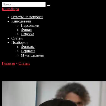
Перейти
Search
к
for:
КиноЛира
содержанию
Ответы на вопросы
Кинодетали
Персонажи
Финал
Озвучка
Статьи
Подборки
Фильмы
Сериалы
Мультфильмы
Главная
»
Статьи
Лейла: Анонс 25 серии