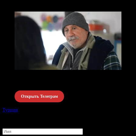
неожиданный сюрприз, который нарушит все равновесие.
Фрагменты с субтитрами к новым сериям
выкладываем в
Telegram-канале
🇹🇷
Открыть Телеграм
Турция
Поделиться с друзьями
Добавить комментарий
Имя