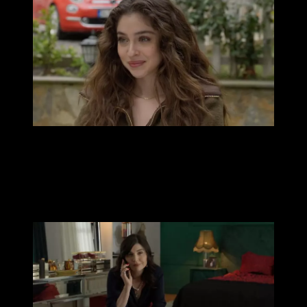
Сломленный Туфан – это именно та возможность, которую
искала Нур. Нур наконец удается убедить Туфана в том, что
Лейла никогда не остановится, пока не разрушит их семью…
В конце концов Туфан и Сельман решают полностью
избавиться от проблемы по имени Лейла. И Лейла впервые
чувствует, что ее могут убить…