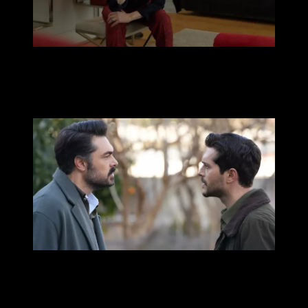
Дживан всегда находится рядом с Лейлой, чтобы ее защитить.
Думая, что Туфан что-то замышляет, Дживан начинает следить
за семьей. Из-за этого отношения с его отцом становятся более
напряженными, чем когда-либо.
Тем временем Лейла узнает от Гюзиде секрет про «ковер
Хереке» и рассказывает об этом Нур. Именно Неджо виноват
в том, что Нур жила без отца. Желая отомстить, Нур просит
Мали убить своего отца Неджо. Но в финале Нур ждет