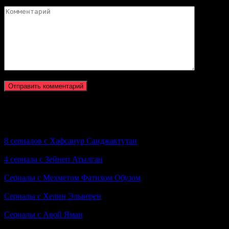
Комментарий
Новое на сайте
8 сериалов с Хафсанур Санджактутан
4 сериала с Зейнеп Атылган
Сериалы с Мехметом Фатихом Обузом
Сериалы с Хелин Эльверен
Сериалы с Авой Яман
Вам также может понравиться