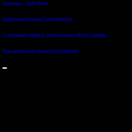
Сериалы с Авой Яман
0
237
Персонажи сериала Сердцебиение
0
334
Содержание серий 1 сезона сериала Мечта Эшрефа
0
353
Чем закончился сериал Сердцебиение
0
594
© 2023-2026 Kinolira