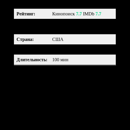
Рейтинг
:
Кинопоиск
7.7
IMDb
7.7
мультфильм, фэнтези,
Жанр:
триллер, драма, семейный
Страна:
США
Возраст:
6+
Длительность
:
100 мин
Каролина с родителями переезжают в новый дом. Однажды
девочка находит закрытую дверь, а открыв ее — попадает в
другой альтернативный мир. Там все выглядят также, как и в
обычной жизни. Ее новые родители всячески угождают
Каролине. Но в один момент она понимает, что это все
ловушка и ее настоящим родителям грозит серьезная
опасность.
Монстры на каникулах (2012)
Hotel Transylvania