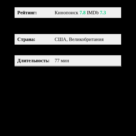
Рейтинг
:
Кинопоиск
7.8
IMDb
7.3
мультфильм, мюзикл, фэнтези,
Жанр:
драма, мелодрама, семейный
Страна:
США, Великобритания
Возраст:
12+
Длительность
:
77 мин
Труп невесты — очередной шедевр от Тима Бертона. Виктор
и Виктория готовятся к свадьбе, но на репетиции жених из-за
волнения перепутал все слова. Виктор убегает в лес, чтобы
отрепетировать речь. Но вдруг, после произнесенной клятвы,
из-под земли появляется Эмили и уносит Виктора в свое
Царство Мертвых.
Коралина в Стране Кошмаров (2008)
Coraline