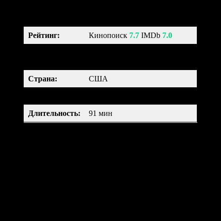
Рейтинг
:
Кинопоиск
7.7
IMDb
7.0
мультфильм, фэнтези,
Жанр:
комедия, семейный
Страна:
США
Возраст:
6+
Длительность
:
91 мин
Граф Дракула построил секретный отель «Трансильвания», где
монстры могут комфортно отдохнуть после всех своих злых
проделок. Но даже в такое закрытое место однажды попадает
американский турист Джонатан. Теперь владельцу отеля
предстоит тайно выпроводить нежеланного гостя, скрыв этот
инцидент от других отдыхающих.
Книга жизни (2014)
The Book of Life