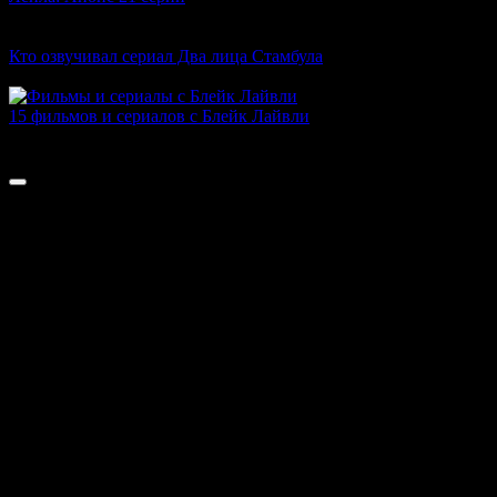
0
1к.
Кто озвучивал сериал Два лица Стамбула
1
3.4к.
15 фильмов и сериалов с Блейк Лайвли
0
2.8к.
© 2023-2026 Kinolira