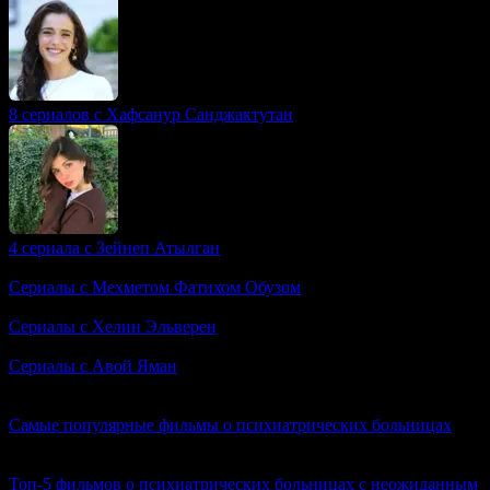
8 сериалов с Хафсанур Санджактутан
4 сериала с Зейнеп Атылган
Сериалы с Мехметом Фатихом Обузом
Сериалы с Хелин Эльверен
Сериалы с Авой Яман
Вам также может понравиться
Самые популярные фильмы о психиатрических больницах
0
1к.
Топ-5 фильмов о психиатрических больницах с неожиданным