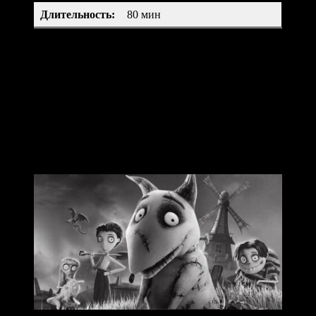
Длительность
:
80 мин
Однажды машины восстали и уничтожили все человечество.
Но перед смертью один профессор успел создать девять
тряпичных кукол и наделил их не только разумом, но и
душой. Теперь куклам предстоит сплотиться, чтобы вернуть
жизнь на землю и спасти мир.
Франкенвини (2012)
Frankenweenie