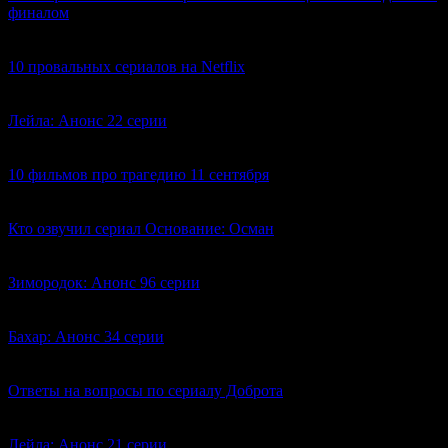
финалом
0
802
10 провальных сериалов на Netflix
0
2.4к.
Лейла: Анонс 22 серии
0
1.9к.
10 фильмов про трагедию 11 сентября
0
7.4к.
Кто озвучил сериал Основание: Осман
1
12.7к.
Зимородок: Анонс 96 серии
0
589
Бахар: Анонс 34 серии
0
447
Ответы на вопросы по сериалу Доброта
16
80.7к.
Лейла: Анонс 21 серии