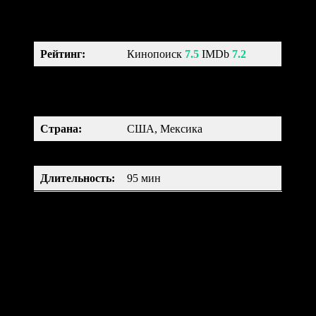
Рейтинг
:
Кинопоиск
7.5
IMDb
7.2
мультфильм, мюзикл, фэнтези,
Жанр:
мелодрама, комедия,
приключения, семейный
Страна:
США, Мексика
Возраст:
6+
Длительность
:
95 мин
Книга жизни — яркий и красочный мультфильм, который
покажет романтическую историю любви. Два лучших друга
Маноло и Хоакин влюблены в одну девушку, Марию. Боги
поспорили на то, кого она в итоге выберет. А сами действия
разворачиваются в Мексике в праздник День Мертвых, когда
духи странствуют между мирами и могут помешать
влюбленным быть вместе.
Девять (2009)