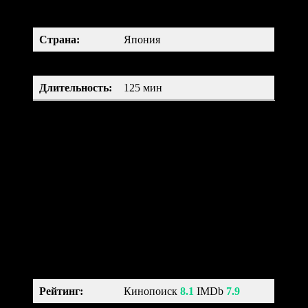
аниме, мультфильм, фэнтези,
Жанр:
приключения, семейный
Страна:
Япония
Возраст:
12+
Длительность
:
125 мин
Маленькая девочка по имени Тихиро с родителями
переезжает в новый дом. Но по дороге они заблудились и
попали в заброшенное место. Тихиро хочет вернуться, но
родители решили попробовать местную еду и превратились в
свиней. Теперь девочке предстоит многое преодолеть, чтобы
спасти родителей от злых чар колдуньи Юбабы.
Кошмар перед Рождеством (1993)
The Nightmare Before Christmas
Рейтинг
:
Кинопоиск
8.1
IMDb
7.9