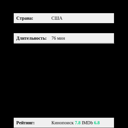
мультфильм, мюзикл, фэнтези,
Жанр:
семейный
Страна:
США
Возраст:
12+
Длительность
:
76 мин
Джек Скеллингтон долгие годы управляет городом Хэллоуин.
Его населяют различные монстры и мертвецы, которые
пугают всех вокруг. Однажды Джек впервые решил покинуть
свое королевство и побывать в другом мире. Он попадает в
город Рождества. Это место настолько ему понравилось, что
он решает похитить Санта-Клауса и занять его место.
Рождественская история (2009)
A Christmas Carol
Рейтинг
:
Кинопоиск
7.8
IMDb
6.8