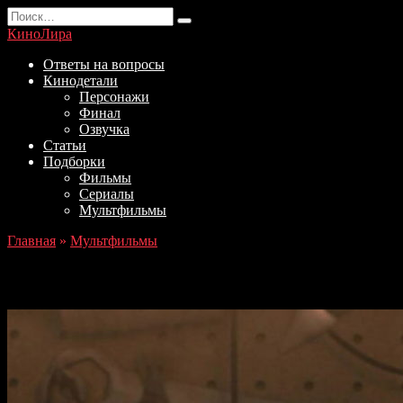
Перейти
Search
к
for:
КиноЛира
содержанию
Ответы на вопросы
Кинодетали
Персонажи
Финал
Озвучка
Статьи
Подборки
Фильмы
Сериалы
Мультфильмы
Главная
»
Мультфильмы
10 страшных мультфильмов для детей