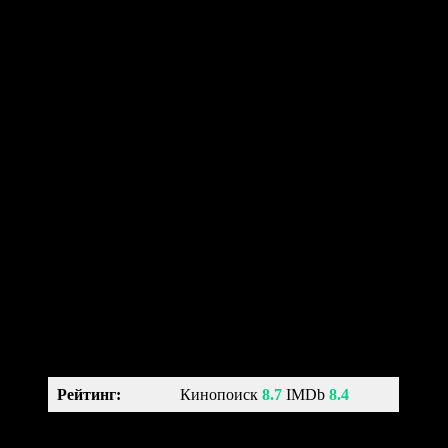
другие жуткие персонажи.
Содержание
Тайна Коко (2017)
Унесенные призраками (2001)
Кошмар перед Рождеством (1993)
Рождественская история (2009)
Труп невесты (2005)
Коралина в Стране Кошмаров (2008)
Монстры на каникулах (2012)
Книга жизни (2014)
Девять (2009)
Франкенвини (2012)
Тайна Коко (2017)
Coco
Рейтинг
:
Кинопоиск
8.7
IMDb
8.4
мультфильм, фэнтези,
Жанр:
комедия, приключения,