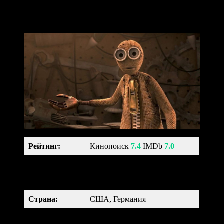
9
Рейтинг
:
Кинопоиск
7.4
IMDb
7.0
мультфильм, фантастика,
Жанр:
фэнтези, боевик, триллер,
драма, приключения
Страна:
США, Германия
Возраст:
12+