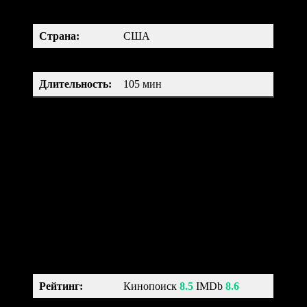
семейный, музыка
Страна:
США
Возраст:
12+
Длительность
:
105 мин
Мальчик Мигель живет в маленьком мексиканском городке
Санта-Сесилии и мечтает стать великим музыкантом. Но его
семья не переносит музыку. Мигель узнает, что его прапрадед
Эрнесто де ла Крус был популярным музыкантом. В праздник
День Мертвых Мигель отправляется в загробный мир, чтобы
найти своего предка и кумира.
Унесенные призраками (2001)
Sen to Chihiro no kamikakushi
Рейтинг
:
Кинопоиск
8.5
IMDb
8.6