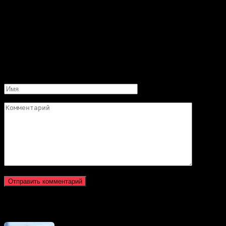
(
4
оценки, среднее
4
из
5
)
Поделиться с друзьями
Добавить комментарий
Имя
Комментарий
Новое на сайте