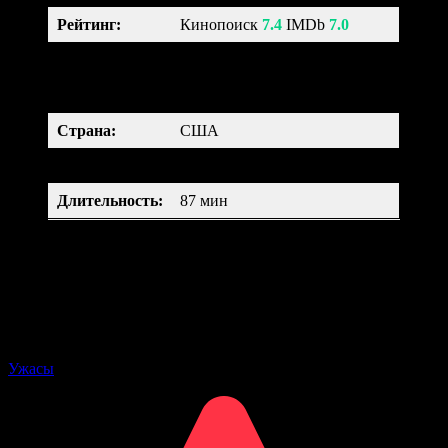
Рейтинг
:
Кинопоиск
7.4
IMDb
7.0
мультфильм, ужасы,
Жанр:
фантастика, триллер, драма,
комедия, семейный
Страна:
США
Возраст:
12+
Длительность
:
87 мин
Мальчик Виктор любит снимать фильмы и увлекается наукой.
В главной роли его фильмов играет пес Спарки. Однажды
Спарки погнался за мячиком и попал под машину. Виктор не
может смириться с потерей питомца и использует все свои
знания, чтобы воскресить любимого пса. Эксперимент
проходит успешно и Спарки возвращается в мир живых.
Ужасы
Оцените статью