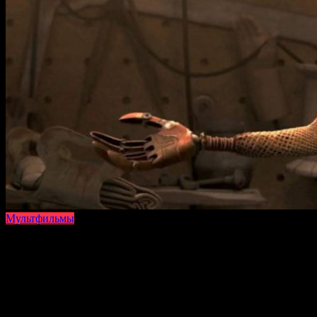
Мультфильмы
На чтение
4 мин
Просмотров
6.4к.
Опубликовано
04.04.2023
Обновлено
26.06.2023
Страшные мультфильмы любят не только взрослые, но и дети.
В подборке представлены 10 полнометражных мультиков с
наивысшими рейтингами от ведущих анимационных
киностудий. Вас ждут призраки, ведьмы, монстры, вампиры и